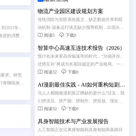
将战略逐步落
物流产业园区建设规划方案
传统消防与安防系统孤立，缺乏数据共享和联
动机制·设备运行状态缺少预警机制，出现火
，到2021年，


警，才发现设备故障无法使用，错过最佳处理
阅读5
下载0
激进的消费者
时机离线巡查数据无法实时同步，无法实现现
智算中心高速互连技术报告（2026）
场数据回传·设备巡检手工纸字抄录，维护记录
预计在未来更高传输速率的时代，“光铜并存、
无法有效追溯
优势互补”将成为长期且稳定的产业格局。一个


务实且高效的智算中心互连架构，应该是铜负
阅读32
下载0
的要求。研究
责短距、光负责长距的混合模式:铜互连凭借其
流行将继续推动
AI漫剧最佳实践 - AI如何重构短剧内
在成本、功耗及散热上的综合优势，承接机柜
中心的发展。
容生产链路
当人人都能做漫剧真正稀缺的是什么?过去，我
内及柜间近端的短距互连;光互连则依托其高带
远程医疗、远
们拼演员、拼产能、拼制作、拼投放。现在，
宽与低损耗传输特性，承担起跨机柜及远距离


当产能不在稀缺，真正的痛点是什么?
阅读32
下载0
通信的重任。二者并非简单的替代关系，而是
基于应用场景的深度协 同与互补。
具身智能技术与产业发展报告
人工智能正在沿离身智能和具身智能两条路径