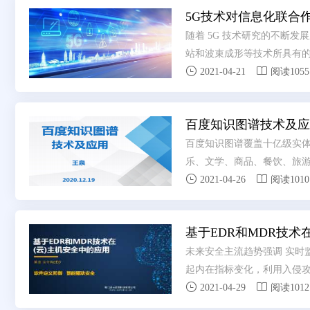
5G技术对信息化联合
随着 5G 技术研究的不断发
站和波束成形等技术所具有的


速稳定、集群作战能力得以提
2021-04-21
阅读1055
队建设发展中需要深化 5G 技
百度知识图谱技术及应
百度知识图谱覆盖十亿级实体
乐、文学、商品、餐饮、旅


2021-04-26
阅读1010
基于EDR和MDR技术
未来安全主流趋势强调 实时
起内在指标变化，利用入侵


各项安全指标的变化。
2021-04-29
阅读1012