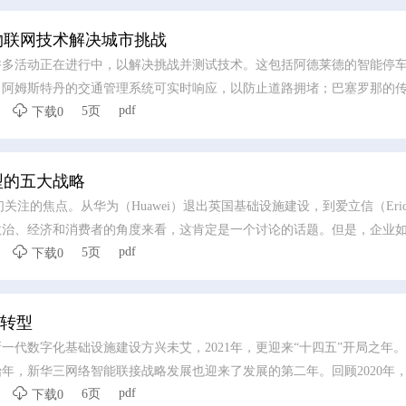
物联网技术解决城市挑战
许多活动正在进行中，以解决挑战并测试技术。这包括阿德莱德的智能停
；阿姆斯特丹的交通管理系统可实时响应，以防止道路拥堵；巴塞罗那的

pdf
5页
节省能源；米尔顿凯恩斯正在探索基于数据的出行方式，以帮助减少对汽
下载0
使用传感技术来监测和减少城市空气污染，并使用降雨监测器来预警洪水
型的五大战略
们关注的焦点。从华为（Huawei）退出英国基础设施建设，到爱立信（Erics
治、经济和消费者的角度来看，这肯定是一个讨论的话题。但是，企业如

pdf
5页
5G将如何改变我们生活的文章，从更快的家庭工作宽带速度到高质量的
下载0
的商业成果，许多高管不知道从哪里开始，这是可以原谅的。
转型
新一代数字化基础设施建设方兴未艾，2021年，更迎来“十四五”开局之年
年，新华三网络智能联接战略发展也迎来了发展的第二年。回顾2020年

pdf
6页
了未来网络将进入智能联接时代，联接将无处不在，基于智能、融合、极
下载0