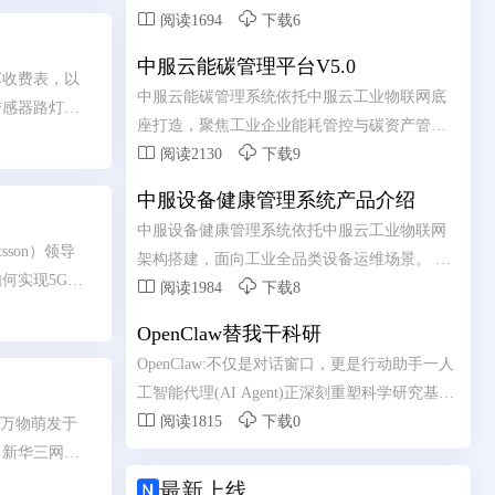


元。AIAgent细分市场以49.6%的年复合增长率
阅读1694
下载6
高速扩张，制造业应用大模型的企业比例在一
中服云能碳管理平台V5.0
年之内从9.6%跃升至47.5%。从2024年初，中国
车收费表，以
中服云能碳管理系统依托中服云工业物联网底
日均词元(Token)调用量为1000亿;至2025年底，
传感器路灯可
座打造，聚焦工业企业能耗管控与碳资产管理
跃升至100万亿;2026年3月，已突破140万亿，两
车的依赖。在


需求。 系统整合水、电、气、热等多类能源数
阅读2130
下载9
年增长超千倍。这些数字背后，是一场深刻变
风险。
据，实现用能实时采集、集中监测、智能分
革的加速到来-人工智能正在从"能力突破"走
中服设备健康管理系统产品介绍
析。 依托数字化手段精准核算碳排放总量，助
向“系统重构”。
中服设备健康管理系统依托中服云工业物联网
力企业摸清碳排底数、合规完成台账管理。 通
son）领导
架构搭建，面向工业全品类设备运维场景。 融
过节能诊断、能耗优化策略推送，有效降低生
何实现5G的


合实时数据采集、状态监测、故障诊断核心能
阅读1984
下载8
产能耗与运营成本。 全方位赋能企业绿色低碳
游戏，但如果
力，全天候掌握设备运行动态。 通过边缘计算
转型，筑牢安全生产与节能减排双重发展防
OpenClaw替我干科研
与 AI 算法分析设备隐患，实现从被动维修向预
线。
OpenClaw:不仅是对话窗口，更是行动助手一人
测性维护升级。 有效降低设备故障率、减少停
工智能代理(AI Agent)正深刻重塑科学研究基本
机损失，简化线下运维管理流程。 助力工厂实


范式，OpenClaw成为2026年开源AI代理平台代
阅读1815
下载0
。万物萌发于
现设备数字化管控，保障产线高效、稳定、安
表。
，新华三网络
全运行。
简、可信、超

最新上线