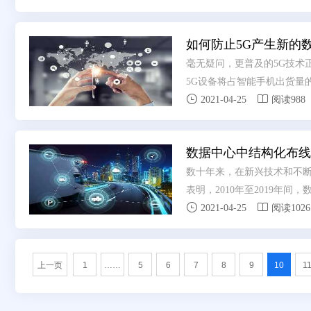
宽五大要素，将网络发展推进
实到产品、方案中，在更多的
如何防止5G产生新的
毫无疑问，更普及的5G技术正在成为
5G设备将占智能手机出货量


价格点，手机制造商自己也热
2021-04-25
阅读988
数据中心中结构化布线
数十年来，在新兴技术和不
表明，2010年至2019年


这一增加趋势，其正在改变
2021-04-25
阅读1026
数据中心需要快速增加容量以
程学习和在线协作等应用的
上一页
1
……
5
6
7
8
9
10
1