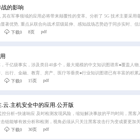
作战的影响
展, 其在军事领域的应用必将带来颠覆性的变革。分析了 5G 技术主要采用
显著优势, 重点从联合向战术层级延伸、感知战场态势趋于同步实时、信

pdf
8页
高、支援保障更为远程精确高效等方面研究了 5G 技术对信息化联合作战的
下载0
术军事化运用研究, 发展基于 5G 技术的武器装备, 开发 5G 技术新作战概
用
，干亿级事实，涉及类目40多个，最大规模的中文知识图谱库●覆盖人物
游、出行、金融、教育、房产、医疗等垂类●行业知识图谱已有丰富的积累

pdf
15页
下载0
在.云.主机安全中的应用.公开版
监控分析+快速响应 及时检测发现风险，缩短解决事故的平均时间，黑客
攻击链能够有效分析和检测，视角必须从只关注黑客攻击行为变成要更加

pdf
30页
下载0