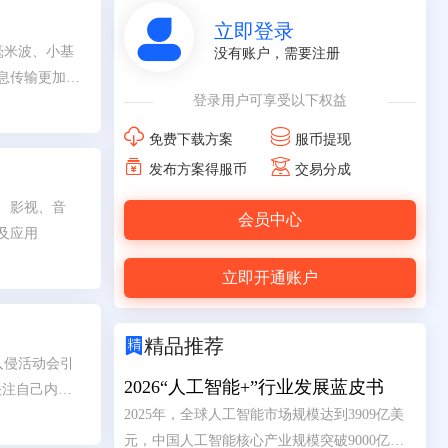

立即登录
毫米波、小基
没有账户，需要注册
息传输更加快
登录用户可享受以下权益
影响, 在军
念。


免费下载方案
服币提现


发布方案得服币
交易分成
、影视、音
会员中心
及应用
立即开通账户

精品推荐
入侵活动会引
2026“人工智能+”行业发展蓝皮书
关注自己内部
2025年，全球人工智能市场规模达到3909亿美
元，中国人工智能核心产业规模突破9000亿