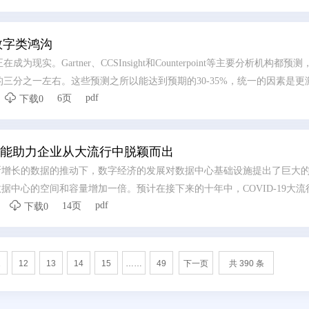
到一个崭新阶段。面向2021，新华三将在网络领域深化智能联接战略，
市场中践行并使能“智能联接”。
数字类鸿沟
现实。Gartner、CCSInsight和Counterpoint等主要分析机构都预测
的三分之一左右。这些预测之所以能达到预期的30-35%，统一的因素是更

pdf
6页
衷于宣传这一点，以便从2020年的黑天鹅事件中恢复过来。
下载0
能助力企业从大流行中脱颖而出
断增长的数据的推动下，数字经济的发展对数据中心基础设施提出了巨大
间，数据中心的空间和容量增加一倍。预计在接下来的十年中，COVID-19大

pdf
14页
人们的生活和工作方式以及世界开展业务的方式，从而进一步推动了数据
下载0
支持远程IT功能、更多的电子商务、增加的视频流和游戏，以及对诸如
更大需求。而且，他们正致力于低延迟连接。
1
12
13
14
15
……
49
下一页
共 390 条