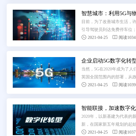
智慧城市：利用5G与
目前，为了改善城市生活，
引导驾驶员到达免费停车位


以在没人通过时关闭，从而
2021-04-25
阅读1034
爱尔兰都柏林，智能码头就
企业启动5G数字化转
当然，5G在2020年成为了人
英国全国范围内的部署，从政


潜力呢？我们读到了很多关于
2021-04-25
阅读1039
说到实施5G战略以实现切实
智能联接，加速数字化
2020年，以新基建为代表的
新，在国家新五年规划的起始


智能联接战略发布会上明确
2021-04-25
阅读1037