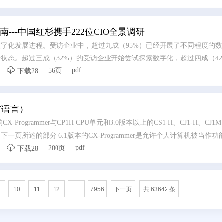
南---中国红杉携手222位CIO全景调研
字化发展进程。受访企业中，超过九成（95%）已经开展了不同程度的
状态。超过三成（32%）的受访企业开始尝试探索数字化，超过四成（4

pdf
56页
由此可见，数字化已成为企业长期发展的必然选择。
下载28
T语言）
Programmer与CP1H CPU单元和3.0版本以上的CS1-H、CJ1-H、CJ1
页所述的部分 6.1版本的CX-Programmer是允许个人计算机被当作

pdf
200页
ACCS系列和CJ系列CPU单元的软件 6.1版本的CX-Programmer功
下载28
1版本的CX-Programmer。对于与功能块无关的操作，请参阅CX-Progr
 本手册亦提供CS1-H、CJ1-H、CJ1M和CP1H CPU单元中仅与功能块
。请在尝试安装或操作6.1版本CX-Programmer或CS1-H、CJ1-H、CJ1M或
10
11
12
……
7956
下一页
共 63642 条
相关手册并确保理解其中提供的信息。必须阅读以下章节中提供的注意事