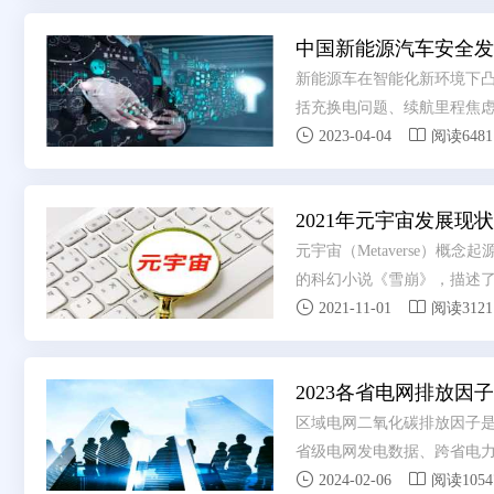
中国新能源汽车安全发展报
新能源车在智能化新环境下凸
括充换电问题、续航里程焦虑


点，也成为新能源行业发展底
2023-04-04
阅读6481
电池安全、隐藏式门把手安全
新能源安全各方面安全度感
2021年元宇宙发展
元宇宙（Metaverse）概念起
的科幻小说《雪崩》，描述了一


词由Meta和 Verse组成，M
2021-11-01
阅读3121
于现实世界运行的人造空间。
拟与现实的距离也逐渐缩小。在
2023各省电网排放因
区域电网二氧化碳排放因子
省级电网发电数据、跨省电


景分析评估未来不同情景下，省
2024-02-06
阅读1054