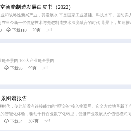
空智能制造发展白皮书（2022）
业和战略性新兴产业，其发展水 平是国家工业基础、科技水平、国防实
何在当今新一代信息技术与先进制造技术深度融合的时代 背景下，加速推

pdf
20页
智能化转 变，发展先进航空制造能力，是航空智能制造创新发展的时代命
0
下载110
国航空工业集团有限公司智能制 造创新中心组织编制并发布本白皮书，
索发展愿景和重点发展方向，提出保障措施建议，以期与 业界分享，共同
造能力提升。
产业链全景图 100大产业链全景图

pdf
99页
下载95
业全景图谱报告
是互联互通时代，使此前没有连接能力的“哑设备”接入物联网。它全方位地革新
化的智能化体验，驱动千行百业数字化转型，促进产业发展从价值链模式

pdf
307页
下载54