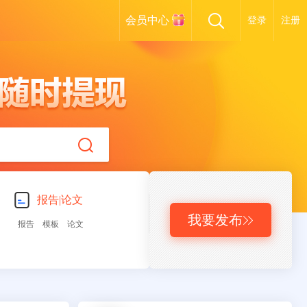
会员中心
登录
注册
报告|论文
我要发布

报告
模板
论文