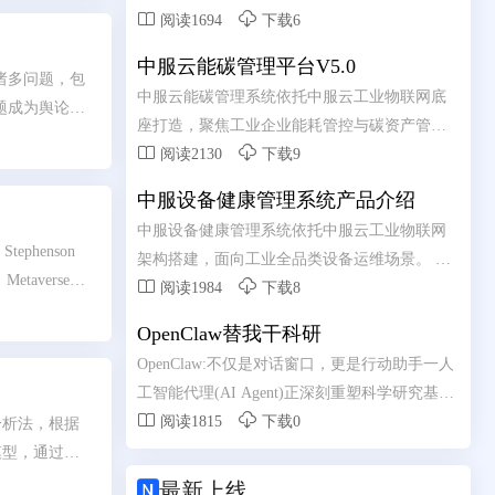


元。AIAgent细分市场以49.6%的年复合增长率
阅读1694
下载6
高速扩张，制造业应用大模型的企业比例在一
中服云能碳管理平台V5.0
年之内从9.6%跃升至47.5%。从2024年初，中国
诸多问题，包
中服云能碳管理系统依托中服云工业物联网底
日均词元(Token)调用量为1000亿;至2025年底，
题成为舆论焦
座打造，聚焦工业企业能耗管控与碳资产管理
跃升至100万亿;2026年3月，已突破140万亿，两
、信息安全、


需求。 系统整合水、电、气、热等多类能源数
阅读2130
下载9
年增长超千倍。这些数字背后，是一场深刻变
调研，用户对
据，实现用能实时采集、集中监测、智能分
革的加速到来-人工智能正在从"能力突破"走
中服设备健康管理系统产品介绍
析。 依托数字化手段精准核算碳排放总量，助
向“系统重构”。
中服设备健康管理系统依托中服云工业物联网
力企业摸清碳排底数、合规完成台账管理。 通
phenson
架构搭建，面向工业全品类设备运维场景。 融
过节能诊断、能耗优化策略推送，有效降低生
averse一


合实时数据采集、状态监测、故障诊断核心能
阅读1984
下载8
产能耗与运营成本。 全方位赋能企业绿色低碳
概念:一个平行
力，全天候掌握设备运行动态。 通过边缘计算
转型，筑牢安全生产与节能减排双重发展防
OpenClaw替我干科研
逐步提升，虚
与 AI 算法分析设备隐患，实现从被动维修向预
线。
OpenClaw:不仅是对话窗口，更是行动助手一人
形态”。
测性维护升级。 有效降低设备故障率、减少停
工智能代理(AI Agent)正深刻重塑科学研究基本
机损失，简化线下运维管理流程。 助力工厂实


范式，OpenClaw成为2026年开源AI代理平台代
阅读1815
下载0
分析法，根据
现设备数字化管控，保障产线高效、稳定、安
表。
模型，通过情
全运行。
和省级电网二

最新上线