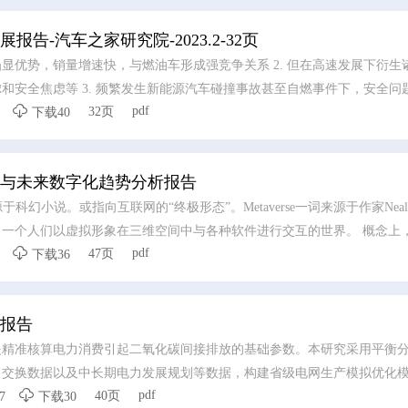
告-汽车之家研究院-2023.2-32页
显优势，销量增速快，与燃油车形成强竞争关系 2. 但在高速发展下衍生
和安全焦虑等 3. 频繁发生新能源汽车碰撞事故甚至自燃事件下，安全问

pdf
32页
线 4. 综合新能源安全事故，新能源汽车安全主要集中在单踏板模式安全
下载40
、智能驾驶功能安全、车载大屏安全等6个方面 5. 根据汽车之家研究院
知不同，对单踏板模式的信赖度最低
现状与未来数字化趋势分析报告
源于科幻小说。或指向互联网的“终极形态”。Metaverse一词来源于作家Neal Ste
个人们以虚拟形象在三维空间中与各种软件进行交互的世界。 概念上，Met

pdf
47页
eta表示超越，verse 代表宇宙（universe），合起来通常表示""超越宇宙"的
下载36
回顾互联网发展历程，从PC局域网到移动互联网，互联网使用的沉浸感
此趋势下，沉浸感、参与度都达到峰值的Metaverse或是互联网的“终极
子报告
是精准核算电力消费引起二氧化碳间接排放的基础参数。本研究采用平衡
力交换数据以及中长期电力发展规划等数据，构建省级电网生产模拟优化

pdf
40页
级电网电源结构和电力消费，分析中国 2020-2035 年不同情景下区域
7
下载30