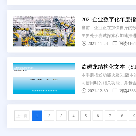
氧化碳排放因子。
2021企业数字化年度指
当前，企业正在加快自身的数
主要处于尝试探索和加速推进


企业正在加速推进数字化。
2021-11-23
阅读4164
欧姆龙结构化文本（S
本手册描述功能块及6.1版本的CX-
同使用时的相关功能，并包含下一


备，并可用于支持功能块的SYSM
2021-12-30
阅读4333
进本手册仅描述与功能块相关的6.
手册（附带，样本编号W437）
它信息请参阅CS/CJ/CP系列手册
上一页
1
2
3
4
5
6
7
8
9
单元之前仔细阅读本手册及