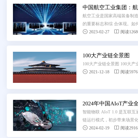
中国航空工业集团：航
航空工业是国家高端装备制造
的重要标志和综 合体现。如


制与生产模式向数字化网络化
2023-02-27
阅读1268
业界共识，汇集行业智慧，中
工业智能制造发 展情况，探
100大产业链全景图
制造创新发展，加速工业制
100大产业链全景图 100大


2021-12-18
阅读5976
2024年中国AIoT产
智能物联 AIoT 1.0 
链运行模式，初步带来场景


式跃迁
2024-02-19
阅读2916