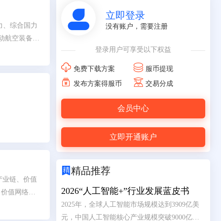

立即登录
力、综合国力
没有账户，需要注册
动航空装备研
登录用户可享受以下权益
题。 为凝聚
旨在总结航空


免费下载方案
服币提现
推动航空智能


发布方案得服币
交易分成
会员中心
立即开通账户

精品推荐
了产业链、价值
2026“人工智能+”行业发展蓝皮书
向价值网络模
2025年，全球人工智能市场规模达到3909亿美
元，中国人工智能核心产业规模突破9000亿