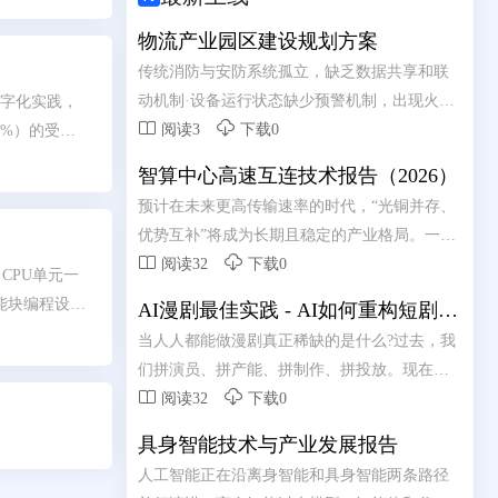
物流产业园区建设规划方案
传统消防与安防系统孤立，缺乏数据共享和联
动机制·设备运行状态缺少预警机制，出现火
数字化实践，


警，才发现设备故障无法使用，错过最佳处理
阅读3
下载0
2%）的受访
时机离线巡查数据无法实时同步，无法实现现
智算中心高速互连技术报告（2026）
场数据回传·设备巡检手工纸字抄录，维护记录
预计在未来更高传输速率的时代，“光铜并存、
无法有效追溯
优势互补”将成为长期且稳定的产业格局。一个


务实且高效的智算中心互连架构，应该是铜负
阅读32
下载0
M CPU单元一
责短距、光负责长距的混合模式:铜互连凭借其
功能块编程设
AI漫剧最佳实践 - AI如何重构短剧内
在成本、功耗及散热上的综合优势，承接机柜
能块功能已作了改
容生产链路
当人人都能做漫剧真正稀缺的是什么?过去，我
内及柜间近端的短距互连;光互连则依托其高带
ammer操作
们拼演员、拼产能、拼制作、拼投放。现在，
宽与低损耗传输特性，承担起跨机柜及远距离
相关的信息。其


当产能不在稀缺，真正的痛点是什么?
阅读32
下载0
通信的重任。二者并非简单的替代关系，而是
CP1H CPU
基于应用场景的深度协 同与互补。
具身智能技术与产业发展报告
项。
人工智能正在沿离身智能和具身智能两条路径