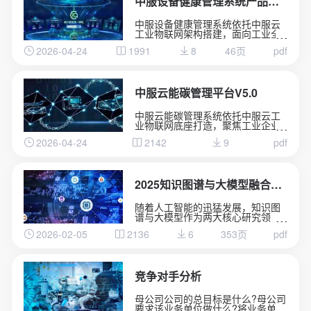
中服设备健康管理系统产品介绍
中服设备健康管理系统依托中服云
工业物联网架构搭建，面向工业全
品类设备运维场景。
2026-04-24
1991
8
46页
pdf
融合实时数据采集、状态监测、故
障诊断核心能力，全天候掌握设备
运行动态。
通过边缘计算与 AI 算法分析设备隐
患，实现从被动维修向预测性维护
中服云能碳管理平台V5.0
升级。
有效降低设备故障率、减少停机损
中服云能碳管理系统依托中服云工
失，简化线下运维管理流程。
业物联网底座打造，聚焦工业企业
助力工厂实现设备数字化管控，保
能耗管控与碳资产管理需求。
障产线高效、稳定、安全运行。
2026-04-24
2142
9
pdf
系统整合水、电、气、热等多类能
源数据，实现用能实时采集、集中
监测、智能分析。
依托数字化手段精准核算碳排放总
量，助力企业摸清碳排底数、合规
2025知识图谱与大模型融合实践案例集
完成台账管理。
通过节能诊断、能耗优化策略推
随着人工智能的迅猛发展，知识图
送，有效降低生产能耗与运营成
谱与大模型作为两大核心研究领
本。
域，各自彰显出独特的技术优势。
全方位赋能企业绿色低碳转型，筑
2026-02-05
2136
6
353页
pdf
知识图谱以结构化方式精准刻画实
牢安全生产与节能减排双重发展防
体关联，为知识表示与推理提供了
线。
可解释的框架;大模型则凭借海量数
据训练展现出卓越的自然语言理解
与生成能力，具备强大的泛化学习
竞争对手分析
性能。
母公司公司的总目标是什么?母公司
要求该业务单位做什么?将业务单位