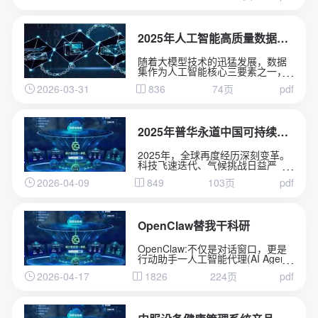
高速扩张，制造业应用大模型的企
业比例在一年之内从9.6%跃升至
47.5%。从2024年初，中国日均词
元(Token)调用量为1000亿;至2025
2025年人工智能高质量数据集建设指南
年底，跃升至100万亿;2026年3
月，已突破140万亿，两年增长超千
随着大模型技术的迅猛发展，数据
倍。这些数字背后，是一场深刻变
集作为人工智能核心三要素之一，
革的加速到来-人工智能正在从"能力
在算法趋同、算力普惠的竞争环境
突破"走向“系统重构”。
2026-03-31
836
74页
pdf
中正在构建难以复制的差异化壁
垒。人工智能发展正在进入“数据驱
动”新阶段，高质量数据集的建设不
仅是提升AI模型性能的关键，也是
推动“人工智能+”行动落地的重要保
2025年普华永道中国可持续发展报告
障。然而现阶段，大量机构在高质
量数据集建设中面临目标定位模糊
2025年，全球再度经历深刻变革。
化、实施路径碎片化与技术底座薄
科技飞速迭代、气候挑战日益严
弱化三重挑战，不知道需要什么数
峻，地缘政治格局风云变幻，正在
据集、如何建设数据集、怎样评估
2026-04-09
849
103页
pdf
重构全球商业生态。在中国，高质
数据集质量，制约了人工智能应用
量发展与创新并重，为经济增长和
落地。《人工智能高质量数据集建
转型升级创造了独特的机遇。
设指南》正是在此背景下启动起
面对这一系列变革，我们以“重塑”为
草，旨在为业界建设高质量数据集
内核引领增长，通过优化业务架
OpenClaw替我干科研
提供有实操价值的指导和参考.
构、提升运营效率、聚焦关键战略
领域，构建面向未来的组织能力。
OpenClaw:不仅是对话窗口，更是
在推进可持续发展的进程中，我们
行动助手一人工智能代理(AI Agent)
正以务实的行动赋能人才成长、加
正深刻重塑科学研究基本范式，
强环境管理、促进社会和谐，并驱
2026-04-17
1826
224页
pdf
OpenClaw成为2026年开源AI代理
动数字化创新。
平台代表。