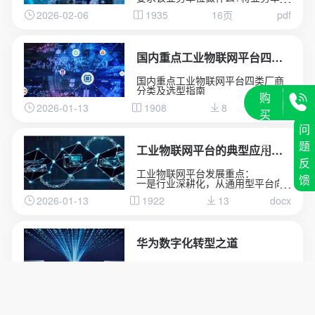
的定位是什么(基础业务还是边缘业
2026-02-06
1935
16页
pdf
务)
国内重点工业物联网平台四类厂商分类及选型指南
国内重点工业物联网平台四类厂商
分类及选型指南
购
2026-01-13
1908
8
docx
买
问
会
题
员
工业物联网平台的典型应用场景深度分析
反
工业物联网平台发展重点：
馈
一是行业深耕化，从通用型平台向
“一米宽、百米深”的行业垂直平台转
2026-01-13
1922
13
docx
型，聚焦能源、交通、化工等领域
的特定需求，沉淀场景化解决方案
与行业Know-how，而非追求“大而
全”的覆盖能力。
二是智能融合化，工业大模型与平
华为数字化转型之道
台深度结合，实现工业知识的智能
化重构、应用开发的低代码化升
首先从华为的视角总结了企业对于
级，以及生产运营的自感知、自决
数字化转型的应有的共识，以及从
策、自优化闭环管控，AI成为提质
战略角度阐述了华为为何推行数字
增效的核心变量。
2025-12-15
1683
4
208页
pdf
化转型，然后给出了华为数字化转
三是生态协同化，平台不再是单一
型的整体框架(方法论)，以及企业数
技术载体，而是串联产业链上下游
字化转型成熟度评估的方法，帮助