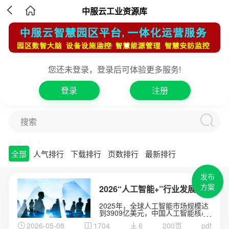

中服云工业资源库
您还未登录，登录后可体验更多服务!
登录
注册
搜索
方案库
工业品库
专家库
项目库
全部
人气排行
下载排行
页数排行
最新排行
发布
方案
2026“人工智能+”行业发展蓝皮书
2025年，全球人工智能市场规模达
到3909亿美元，中国人工智能核心
产业规模突破9000亿元。AIAgent
2026-05-08
1704
6
200页
pdf
细分市场以49.6%的年复合增长率