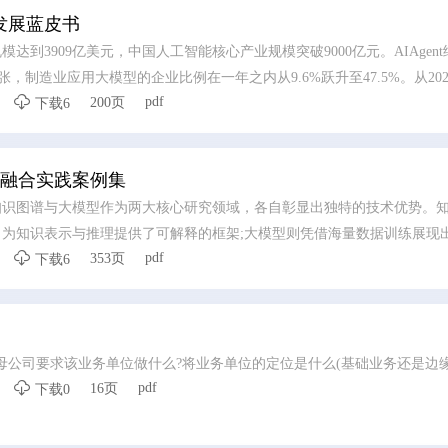
业发展蓝皮书
模达到3909亿美元，中国人工智能核心产业规模突破9000亿元。AIAgen
张，制造业应用大模型的企业比例在一年之内从9.6%跃升至47.5%。从20

pdf
200页
000亿;至2025年底，跃升至100万亿;2026年3月，已突破140万亿，两年增
下载6
加速到来-人工智能正在从"能力突破"走向“系统重构”。
型融合实践案例集
知识图谱与大模型作为两大核心研究领域，各自彰显出独特的技术优势。
为知识表示与推理提供了可解释的框架;大模型则凭借海量数据训练展现

pdf
353页
强大的泛化学习性能。
下载6
母公司要求该业务单位做什么?将业务单位的定位是什么(基础业务还是边缘

pdf
16页
下载0