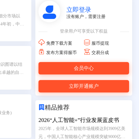

立即登录
t细分市场以
没有账户，需要注册
24年初，中国
登录用户可享受以下权益
长超千倍。这些


免费下载方案
服币提现


发布方案得服币
交易分成
知识图谱以结
会员中心
出卓越的自然
立即开通账户

精品推荐
业务)
2026“人工智能+”行业发展蓝皮书
2025年，全球人工智能市场规模达到3909亿美
元，中国人工智能核心产业规模突破9000亿