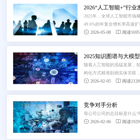
2026“人工智能+”行
2025年，全球人工智能市场规
49.6%的年复合增长率高速扩


日均词元(Token)调用量为1
2026-05-08
阅读1695
数字背后，是一场深刻变革的
2025知识图谱与大模
随着人工智能的迅猛发展，
构化方式精准刻画实体关联，


语言理解与生成能力，具备
2026-02-05
阅读2128
竞争对手分析
母公司公司的总目标是什么?


2026-02-06
阅读1929