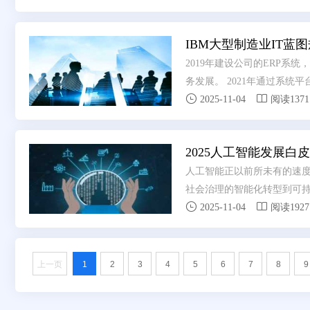
更加科学地规划、设计和建设
转型升级和创新发展。
IBM大型制造业IT蓝图
2019年建设公司的ERP系
务发展。 2021年通过系


2025-11-04
阅读1371
2025人工智能发展白
人工智能正以前所未有的速
社会治理的智能化转型到可


白皮书立足全球视野，通过
2025-11-04
阅读1927
读者勾勒出一幅人工智能发
上一页
1
2
3
4
5
6
7
8
9