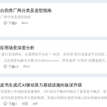
台四类厂商分类及选型指南
类厂商分类及选型指南

docx
下载8
应用场景深度分析
一是行业深耕化，从通用型平台向“一米宽、百米深”的行业垂直平台转型
沉淀场景化解决方案与行业Know-how，而非追求“大而全”的覆盖能力

docx
度结合，实现工业知识的智能化重构、应用开发的低代码化升级，以及生
下载13
，AI成为提质增效的核心变量。 三是生态协同化，平台不再是单一技术
通过跨系统数据融合、产学研用金深度合作，形成“数据-算力-应用”的生
白皮书生成式AI驱动算力基础设施向纵深升级
 四是部署灵活化，采用“平台化产品+私有化部署”结合的模式，兼顾中
，支持公有云、私有云、边缘端的混合部署，平衡成本与安全性。
实现算力市场的高质量增长，IDC联合宁畅共同提出了新质算力概念，旨
、灵活性和适用性等方面的瓶颈，加速以智能化场景为核心的业务融合创

pdf
39页
上，为企业用户制定出算力效率雷达、算力建设路径图和算力产品选型标
下载3