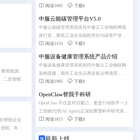


元。AIAgent细分市场以49.6%的年复合增长率
阅读1695
下载6
高速扩张，制造业应用大模型的企业比例在一
中服云能碳管理平台V5.0
年之内从9.6%跃升至47.5%。从2024年初，中国
中服云能碳管理系统依托中服云工业物联网底
日均词元(Token)调用量为1000亿;至2025年底，
座打造，聚焦工业企业能耗管控与碳资产管理
跃升至100万亿;2026年3月，已突破140万亿，两


需求。 系统整合水、电、气、热等多类能源数
阅读2133
下载9
年增长超千倍。这些数字背后，是一场深刻变
据，实现用能实时采集、集中监测、智能分
革的加速到来-人工智能正在从"能力突破"走
中服设备健康管理系统产品介绍
析。 依托数字化手段精准核算碳排放总量，助
向“系统重构”。
中服设备健康管理系统依托中服云工业物联网
力企业摸清碳排底数、合规完成台账管理。 通
，聚焦能源、
架构搭建，面向工业全品类设备运维场景。 融
过节能诊断、能耗优化策略推送，有效降低生
。 二是智能融


合实时数据采集、状态监测、故障诊断核心能
阅读1985
下载8
产能耗与运营成本。 全方位赋能企业绿色低碳
产运营的自感
力，全天候掌握设备运行动态。 通过边缘计算
转型，筑牢安全生产与节能减排双重发展防
OpenClaw替我干科研
载体，而是串
与 AI 算法分析设备隐患，实现从被动维修向预
线。
OpenClaw:不仅是对话窗口，更是行动助手一人
态闭环，赋能
测性维护升级。 有效降低设备故障率、减少停
工智能代理(AI Agent)正深刻重塑科学研究基本
小企业轻量化
机损失，简化线下运维管理流程。 助力工厂实


范式，OpenClaw成为2026年开源AI代理平台代
阅读1815
下载0
在帮助企业
现设备数字化管控，保障产线高效、稳定、安
表。
新进程。本白
全运行。
准，指引企业

最新上线