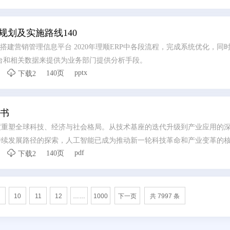
面向未来的全栈AI算力基础设施，实现AI应用场景的全面落地，持续推
规划及实施路线140
统，搭建营销管理信息平台 2020年理顺ERP中各段流程，完成系统优化，同
统平台和相关数据来提供为业务部门提供分析手段。

pptx
140页
下载2
皮书
度重塑全球科技、经济与社会格局。从技术基座的迭代升级到产业应用的
持续发展路径的探索，人工智能已成为推动新一轮科技革命和产业变革的

pdf
140页
八大篇章系统性深入研究，全面呈现人工智能领域技术演进、产业变革与
下载2
展的全局画卷。
10
11
12
……
1000
下一页
共 7997 条