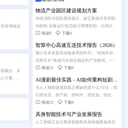
动企业智能化
物流产业园区建设规划方案
传统消防与安防系统孤立，缺乏数据共享和联
动机制·设备运行状态缺少预警机制，出现火
时支持增值业


警，才发现设备故障无法使用，错过最佳处理
阅读9
下载0
时机离线巡查数据无法实时同步，无法实现现
智算中心高速互连技术报告（2026）
场数据回传·设备巡检手工纸字抄录，维护记录
预计在未来更高传输速率的时代，“光铜并存、
无法有效追溯
优势互补”将成为长期且稳定的产业格局。一个


务实且高效的智算中心互连架构，应该是铜负
阅读33
下载0
深度融合，从
责短距、光负责长距的混合模式:铜互连凭借其
核心引擎。本
AI漫剧最佳实践 - AI如何重构短剧内
在成本、功耗及散热上的综合优势，承接机柜
社会影响，为
容生产链路
当人人都能做漫剧真正稀缺的是什么?过去，我
内及柜间近端的短距互连;光互连则依托其高带
们拼演员、拼产能、拼制作、拼投放。现在，
宽与低损耗传输特性，承担起跨机柜及远距离


当产能不在稀缺，真正的痛点是什么?
阅读33
下载0
通信的重任。二者并非简单的替代关系，而是
基于应用场景的深度协 同与互补。
具身智能技术与产业发展报告
人工智能正在沿离身智能和具身智能两条路径