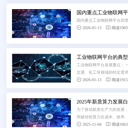
国内重点工业物联网平
国内重点工业物联网平台四


2026-01-13
阅读1903
工业物联网平台的典型
工业物联网平台发展重点： 
交通、化工等领域的特定需求，


合化，工业大模型与平台深
2026-01-13
阅读1915
知、自决策、自优化闭环管控
联产业链上下游的协同中枢，
2025年新质算力发展
供应链协同与产业集群升级。
需求与大型集团定制化诉求
为了推动新质生产力的发展，
突破传统算力在成本、效率


皮书在解读新质算力的基础
2025-11-04
阅读1663