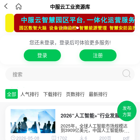

中服云工业资源库
您还未登录，登录后可体验更多服务!
登录
注册
搜索
方案库
工业品库
专家库
项目库
全部
人气排行
下载排行
页数排行
最新排行
发布
方案
2026“人工智能+”行业发展蓝皮书
2025年，全球人工智能市场规模达
到3909亿美元，中国人工智能核心
产业规模突破9000亿元。AIAgent
2026-05-08
1702
6
200页
pdf
细分市场以49.6%的年复合增长率