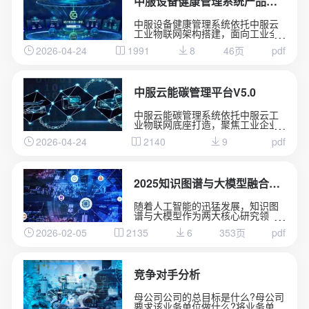
中服设备健康管理系统产品介绍
中服设备健康管理系统依托中服云
工业物联网架构搭建，面向工业全
品类设备运维场景。
2026-04-24
1991
8
46页
pdf
融合实时数据采集、状态监测、故
障诊断核心能力，全天候掌握设备
运行动态。
通过边缘计算与 AI 算法分析设备隐
患，实现从被动维修向预测性维护
中服云能碳管理平台V5.0
升级。
有效降低设备故障率、减少停机损
中服云能碳管理系统依托中服云工
失，简化线下运维管理流程。
业物联网底座打造，聚焦工业企业
助力工厂实现设备数字化管控，保
能耗管控与碳资产管理需求。
障产线高效、稳定、安全运行。
2026-04-24
2140
9
pdf
系统整合水、电、气、热等多类能
源数据，实现用能实时采集、集中
监测、智能分析。
依托数字化手段精准核算碳排放总
量，助力企业摸清碳排底数、合规
2025知识图谱与大模型融合实践案例集
完成台账管理。
通过节能诊断、能耗优化策略推
随着人工智能的迅猛发展，知识图
送，有效降低生产能耗与运营成
谱与大模型作为两大核心研究领
本。
域，各自彰显出独特的技术优势。
全方位赋能企业绿色低碳转型，筑
2026-02-05
2135
6
353页
pdf
知识图谱以结构化方式精准刻画实
牢安全生产与节能减排双重发展防
体关联，为知识表示与推理提供了
线。
可解释的框架;大模型则凭借海量数
据训练展现出卓越的自然语言理解
与生成能力，具备强大的泛化学习
竞争对手分析
性能。
母公司公司的总目标是什么?母公司
要求该业务单位做什么?将业务单位