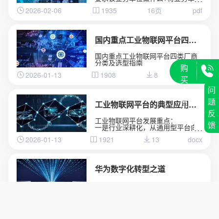
的定位是什么(基础业务还是边缘业
2026-02-06
1935
16页
pdf
务)
国内重点工业物联网平台四类厂商分类及选型指南
国内重点工业物联网平台四类厂商
分类及选型指南
购
2026-01-13
1908
8
docx
买
问
会
题
员
工业物联网平台的典型应用场景深度分析
反
工业物联网平台发展重点：
馈
一是行业深耕化，从通用型平台向
“一米宽、百米深”的行业垂直平台转
2026-01-13
1921
13
docx
型，聚焦能源、交通、化工等领域
的特定需求，沉淀场景化解决方案
与行业Know-how，而非追求“大而
全”的覆盖能力。
二是智能融合化，工业大模型与平
华为数字化转型之道
台深度结合，实现工业知识的智能
化重构、应用开发的低代码化升
首先从华为的视角总结了企业对于
级，以及生产运营的自感知、自决
数字化转型的应有的共识，以及从
策、自优化闭环管控，AI成为提质
战略角度阐述了华为为何推行数字
增效的核心变量。
2025-12-15
1682
4
208页
pdf
化转型，然后给出了华为数字化转
三是生态协同化，平台不再是单一
型的整体框架(方法论)，以及企业数
技术载体，而是串联产业链上下游
字化转型成熟度评估的方法，帮助