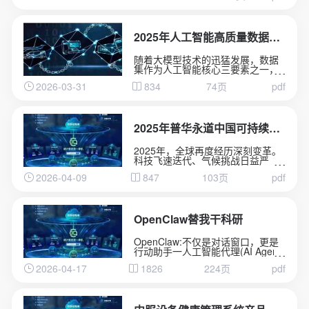
高速扩张，制造业应用大模型的企
业比例在一年之内从9.6%跃升至
47.5%。从2024年初，中国日均词
元(Token)调用量为1000亿;至2025
2025年人工智能高质量数据集建设指南
年底，跃升至100万亿;2026年3
月，已突破140万亿，两年增长超千
随着大模型技术的迅猛发展，数据
倍。这些数字背后，是一场深刻变
集作为人工智能核心三要素之一，
革的加速到来-人工智能正在从"能力
在算法趋同、算力普惠的竞争环境
突破"走向“系统重构”。
2026-03-31
834
74页
pdf
中正在构建难以复制的差异化壁
垒。人工智能发展正在进入“数据驱
动”新阶段，高质量数据集的建设不
仅是提升AI模型性能的关键，也是
推动“人工智能+”行动落地的重要保
2025年普华永道中国可持续发展报告
障。然而现阶段，大量机构在高质
量数据集建设中面临目标定位模糊
2025年，全球再度经历深刻变革。
化、实施路径碎片化与技术底座薄
科技飞速迭代、气候挑战日益严
弱化三重挑战，不知道需要什么数
峻，地缘政治格局风云变幻，正在
据集、如何建设数据集、怎样评估
2026-04-09
847
103页
pdf
重构全球商业生态。在中国，高质
数据集质量，制约了人工智能应用
量发展与创新并重，为经济增长和
落地。《人工智能高质量数据集建
转型升级创造了独特的机遇。
设指南》正是在此背景下启动起
面对这一系列变革，我们以“重塑”为
草，旨在为业界建设高质量数据集
内核引领增长，通过优化业务架
OpenClaw替我干科研
提供有实操价值的指导和参考.
构、提升运营效率、聚焦关键战略
领域，构建面向未来的组织能力。
OpenClaw:不仅是对话窗口，更是
在推进可持续发展的进程中，我们
行动助手一人工智能代理(AI Agent)
正以务实的行动赋能人才成长、加
正深刻重塑科学研究基本范式，
强环境管理、促进社会和谐，并驱
2026-04-17
1826
224页
pdf
OpenClaw成为2026年开源AI代理
动数字化创新。
平台代表。