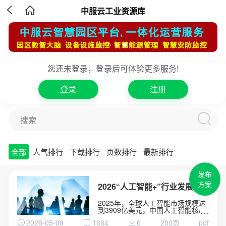

中服云工业资源库
您还未登录，登录后可体验更多服务!
登录
注册
搜索
方案库
工业品库
专家库
项目库
全部
人气排行
下载排行
页数排行
最新排行
发布
方案
2026“人工智能+”行业发展蓝皮书
2025年，全球人工智能市场规模达
到3909亿美元，中国人工智能核心
产业规模突破9000亿元。AIAgent
2026-05-08
1684
6
200页
pdf
细分市场以49.6%的年复合增长率