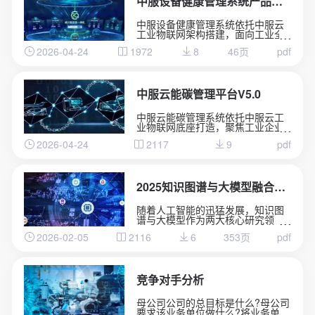
中服设备健康管理系统产品介绍
中服设备健康管理系统依托中服云
工业物联网架构搭建，面向工业全
品类设备运维场景。
2026-04-24
1972
8
46页
pdf
融合实时数据采集、状态监测、故
障诊断核心能力，全天候掌握设备
运行动态。
通过边缘计算与 AI 算法分析设备隐
患，实现从被动维修向预测性维护
中服云能碳管理平台V5.0
升级。
有效降低设备故障率、减少停机损
中服云能碳管理系统依托中服云工
失，简化线下运维管理流程。
业物联网底座打造，聚焦工业企业
助力工厂实现设备数字化管控，保
能耗管控与碳资产管理需求。
障产线高效、稳定、安全运行。
2026-04-24
2117
9
pdf
系统整合水、电、气、热等多类能
源数据，实现用能实时采集、集中
监测、智能分析。
依托数字化手段精准核算碳排放总
量，助力企业摸清碳排底数、合规
2025知识图谱与大模型融合实践案例集
完成台账管理。
通过节能诊断、能耗优化策略推
随着人工智能的迅猛发展，知识图
送，有效降低生产能耗与运营成
谱与大模型作为两大核心研究领
本。
域，各自彰显出独特的技术优势。
全方位赋能企业绿色低碳转型，筑
2026-02-05
2116
6
353页
pdf
知识图谱以结构化方式精准刻画实
牢安全生产与节能减排双重发展防
体关联，为知识表示与推理提供了
线。
可解释的框架;大模型则凭借海量数
据训练展现出卓越的自然语言理解
与生成能力，具备强大的泛化学习
竞争对手分析
性能。
母公司公司的总目标是什么?母公司
要求该业务单位做什么?将业务单位