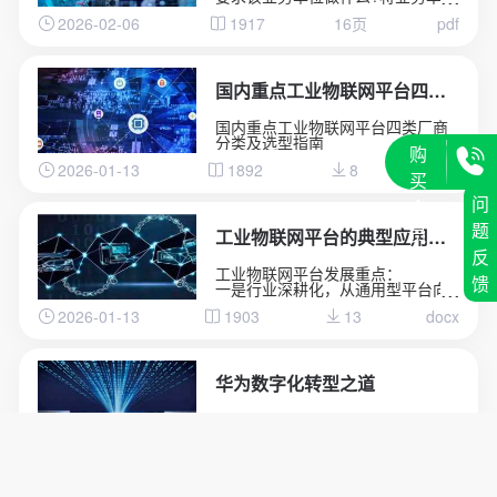
的定位是什么(基础业务还是边缘业
2026-02-06
1917
16页
pdf
务)
国内重点工业物联网平台四类厂商分类及选型指南
国内重点工业物联网平台四类厂商
分类及选型指南
购
2026-01-13
1892
8
docx
买
问
会
题
员
工业物联网平台的典型应用场景深度分析
反
工业物联网平台发展重点：
馈
一是行业深耕化，从通用型平台向
“一米宽、百米深”的行业垂直平台转
2026-01-13
1903
13
docx
型，聚焦能源、交通、化工等领域
的特定需求，沉淀场景化解决方案
与行业Know-how，而非追求“大而
全”的覆盖能力。
二是智能融合化，工业大模型与平
华为数字化转型之道
台深度结合，实现工业知识的智能
化重构、应用开发的低代码化升
首先从华为的视角总结了企业对于
级，以及生产运营的自感知、自决
数字化转型的应有的共识，以及从
策、自优化闭环管控，AI成为提质
战略角度阐述了华为为何推行数字
增效的核心变量。
2025-12-15
1664
4
208页
pdf
化转型，然后给出了华为数字化转
三是生态协同化，平台不再是单一
型的整体框架(方法论)，以及企业数
技术载体，而是串联产业链上下游
字化转型成熟度评估的方法，帮助