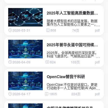
高速扩张，制造业应用大模型的企
业比例在一年之内从9.6%跃升至
47.5%。从2024年初，中国日均词
元(Token)调用量为1000亿;至2025
2025年人工智能高质量数据集建设指南
年底，跃升至100万亿;2026年3
月，已突破140万亿，两年增长超千
随着大模型技术的迅猛发展，数据
倍。这些数字背后，是一场深刻变
集作为人工智能核心三要素之一，
革的加速到来-人工智能正在从"能力
在算法趋同、算力普惠的竞争环境
突破"走向“系统重构”。
2026-03-31
808
74页
pdf
中正在构建难以复制的差异化壁
垒。人工智能发展正在进入“数据驱
动”新阶段，高质量数据集的建设不
仅是提升AI模型性能的关键，也是
推动“人工智能+”行动落地的重要保
2025年普华永道中国可持续发展报告
障。然而现阶段，大量机构在高质
量数据集建设中面临目标定位模糊
2025年，全球再度经历深刻变革。
化、实施路径碎片化与技术底座薄
科技飞速迭代、气候挑战日益严
弱化三重挑战，不知道需要什么数
峻，地缘政治格局风云变幻，正在
据集、如何建设数据集、怎样评估
2026-04-09
824
103页
pdf
重构全球商业生态。在中国，高质
数据集质量，制约了人工智能应用
量发展与创新并重，为经济增长和
落地。《人工智能高质量数据集建
转型升级创造了独特的机遇。
设指南》正是在此背景下启动起
面对这一系列变革，我们以“重塑”为
草，旨在为业界建设高质量数据集
内核引领增长，通过优化业务架
OpenClaw替我干科研
提供有实操价值的指导和参考.
构、提升运营效率、聚焦关键战略
领域，构建面向未来的组织能力。
OpenClaw:不仅是对话窗口，更是
在推进可持续发展的进程中，我们
行动助手一人工智能代理(AI Agent)
正以务实的行动赋能人才成长、加
正深刻重塑科学研究基本范式，
强环境管理、促进社会和谐，并驱
2026-04-17
1805
224页
pdf
OpenClaw成为2026年开源AI代理
动数字化创新。
平台代表。