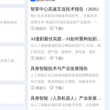
智算中心高速互连技术报告（2026）
预计在未来更高传输速率的时代，“光铜并存、
优势互补”将成为长期且稳定的产业格局。一个
允许更快的决


务实且高效的智算中心互连架构，应该是铜负
阅读20
下载0
责短距、光负责长距的混合模式:铜互连凭借其
AI漫剧最佳实践 - AI如何重构短剧内
在成本、功耗及散热上的综合优势，承接机柜
容生产链路
当人人都能做漫剧真正稀缺的是什么?过去，我
内及柜间近端的短距互连;光互连则依托其高带
们拼演员、拼产能、拼制作、拼投放。现在，
宽与低损耗传输特性，承担起跨机柜及远距离


当产能不在稀缺，真正的痛点是什么?
阅读27
下载0
通信的重任。二者并非简单的替代关系，而是
的开发工具
基于应用场景的深度协 同与互补。
具身智能技术与产业发展报告
人工智能正在沿离身智能和具身智能两条路径
并行演进。离身智能以大模型、智能体和代理


式软件系统为代表，重点提升数字空间的信息
阅读31
下载2
组织、内容生成和流程决策能力;具身智能进一
具身智能（人形机器人）产业发展蓝
步把模型能力延伸到物理世界，通过“AI大脑
皮书（2026年）
当人工智能从虚拟算法的数字世界，迈向拥有
+物理载体+环境交互”形成感知、认知、决策、