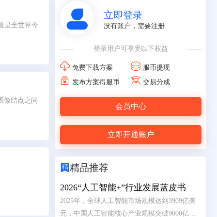

立即登录
险是全世界今
没有账户，需要注册
登录用户可享受以下权益


免费下载方案
服币提现


发布方案得服币
交易分成
与图像结点之间
会员中心
立即开通账户

精品推荐
2026“人工智能+”行业发展蓝皮书
2025年，全球人工智能市场规模达到3909亿美
元，中国人工智能核心产业规模突破9000亿