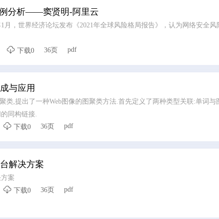
优化案例分析——窦贤明-阿里云
1月，世界经济论坛发布《2021年全球风险格局报告》，认为网络安全风

pdf
36页
下载0
成与应用
聚类,提出了一种Web图像的图聚类方法.首先定义了两种类型关联:单词
的同构链接.

pdf
36页
下载0
台解决方案
决方案

pdf
36页
下载0