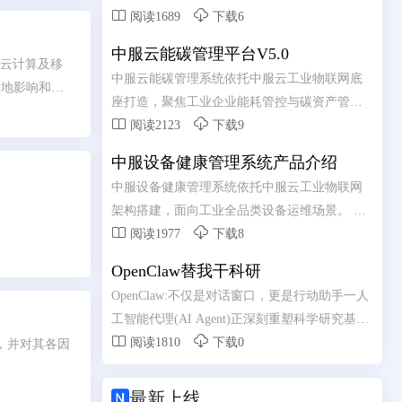


元。AIAgent细分市场以49.6%的年复合增长率
阅读1689
下载6
高速扩张，制造业应用大模型的企业比例在一
中服云能碳管理平台V5.0
年之内从9.6%跃升至47.5%。从2024年初，中国
）、云计算及移
中服云能碳管理系统依托中服云工业物联网底
日均词元(Token)调用量为1000亿;至2025年底，
刻地影响和改
座打造，聚焦工业企业能耗管控与碳资产管理
跃升至100万亿;2026年3月，已突破140万亿，两
时代的到来同


需求。 系统整合水、电、气、热等多类能源数
阅读2123
下载9
年增长超千倍。这些数字背后，是一场深刻变
判合格ICT人
据，实现用能实时采集、集中监测、智能分
革的加速到来-人工智能正在从"能力突破"走
责任。如何才
中服设备健康管理系统产品介绍
析。 依托数字化手段精准核算碳排放总量，助
向“系统重构”。
验，华为认为需
中服设备健康管理系统依托中服云工业物联网
力企业摸清碳排底数、合规完成台账管理。 通
架构搭建，面向工业全品类设备运维场景。 融
过节能诊断、能耗优化策略推送，有效降低生


合实时数据采集、状态监测、故障诊断核心能
阅读1977
下载8
产能耗与运营成本。 全方位赋能企业绿色低碳
力，全天候掌握设备运行动态。 通过边缘计算
转型，筑牢安全生产与节能减排双重发展防
OpenClaw替我干科研
与 AI 算法分析设备隐患，实现从被动维修向预
线。
OpenClaw:不仅是对话窗口，更是行动助手一人
测性维护升级。 有效降低设备故障率、减少停
工智能代理(AI Agent)正深刻重塑科学研究基本
机损失，简化线下运维管理流程。 助力工厂实


范式，OpenClaw成为2026年开源AI代理平台代
阅读1810
下载0
，并对其各因
现设备数字化管控，保障产线高效、稳定、安
表。
全运行。

最新上线