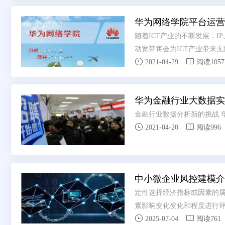
华为网络学院平台运营
随着ICT产业的不断发展，IP、I
动宽带将会为ICT产业带来


变了人类社会的生产和生活 
2021-04-29
阅读1057
样对ICT行业人才的知识体系
才的新标准。作为人才培养的
华为金融行业大数据实
能 更好地发挥院校在ICT人
要从以下四个方面构建完整的
金融行业数据分析新的挑战 


2021-04-20
阅读996
中小微企业风控建模介绍
定性选择经济指标或因素的属
素影响变化变化和程度进行评


2025-07-04
阅读761