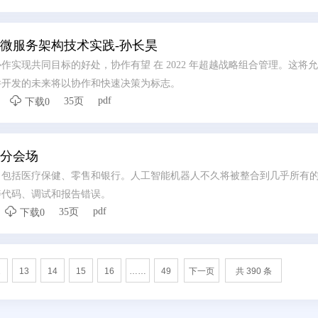
微服务架构技术实践-孙长昊
作实现共同目标的好处，协作有望 在 2022 年超越战略组合管理。这将
件开发的未来将以协作和快速决策为标志。

pdf
35页
下载0
分会场
，包括医疗保健、零售和银行。人工智能机器人不久将被整合到几乎所有
善代码、调试和报告错误。

pdf
35页
下载0
2
13
14
15
16
……
49
下一页
共 390 条