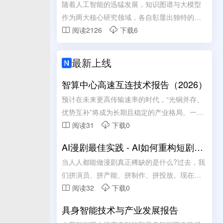
集
随着人工智能的迅猛发展，知识图谱与大模型
作为两大核心研究领域，各自彰显出独特的技
术优势。知识图谱以结构化方式精准刻画实体
阅读2126
下载6


关联，为知识表示与推理提供了可解释的框架;
大模型则凭借海量数据训练展现出卓越的自然
最新上线

语言理解与生成能力，具备强大的泛化学习性
能。
智算中心高速互连技术报告（2026）
预计在未来更高传输速率的时代，“光铜并存、
优势互补”将成为长期且稳定的产业格局。一个
务实且高效的智算中心互连架构，应该是铜负
阅读31
下载0


责短距、光负责长距的混合模式:铜互连凭借其
AI漫剧最佳实践 - AI如何重构短剧内
在成本、功耗及散热上的综合优势，承接机柜
容生产链路
当人人都能做漫剧真正稀缺的是什么?过去，我
内及柜间近端的短距互连;光互连则依托其高带
们拼演员、拼产能、拼制作、拼投放。现在，
宽与低损耗传输特性，承担起跨机柜及远距离
当产能不在稀缺，真正的痛点是什么?
阅读32
下载0


通信的重任。二者并非简单的替代关系，而是
基于应用场景的深度协 同与互补。
具身智能技术与产业发展报告