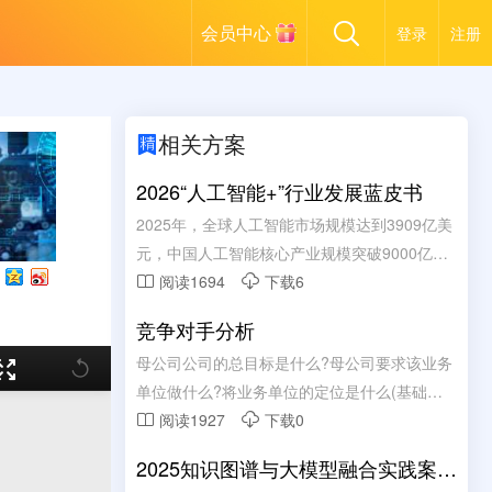
会员中心
登录
注册
相关方案

2026“人工智能+”行业发展蓝皮书
2025年，全球人工智能市场规模达到3909亿美
元，中国人工智能核心产业规模突破9000亿
元。AIAgent细分市场以49.6%的年复合增长率
阅读1694
下载6


高速扩张，制造业应用大模型的企业比例在一
竞争对手分析
年之内从9.6%跃升至47.5%。从2024年初，中
母公司公司的总目标是什么?母公司要求该业务
国日均词元(Token)调用量为1000亿;至2025年
单位做什么?将业务单位的定位是什么(基础业
底，跃升至100万亿;2026年3月，已突破140万
务还是边缘业务)
阅读1927
下载0


亿，两年增长超千倍。这些数字背后，是一场
深刻变革的加速到来-人工智能正在从"能力突
2025知识图谱与大模型融合实践案例
破"走向“系统重构”。