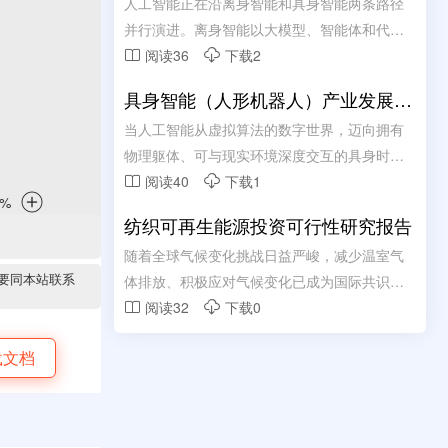
人工智能正在沿离身智能和具身智能两条路径
并行演进。离身智能以大模型、智能体和代理
式软件系统为代表，重点提升数字空间的信息
阅读36
下载2


组织、内容生成和流程决策能力;具身智能进一
具身智能（人形机器人）产业发展蓝
步把模型能力延伸到物理世界，通过“AI大脑+物
皮书（2026年）
当人工智能从虚拟算法的数字世界，迈向拥有
理载体+环境交互”形成感知、认知、决策、执
物理躯体、可与现实环境深度交互的具身时
行和学习闭环。离身智能决定数字生产力扩张
代，人形机器人作为具身智能最具代表性、最
阅读40
下载1


速度，具身智能决定人工智能能否真正进入制
具产业想象空间的核心载体，正成为驱动新质
造、物流、能源、公共服务和家庭服务等实体
纺织可再生能源投资可行性研究报告
生产力跃升、重塑全球高端制造格局、开启智
领域。
随着全球气候变化挑战日益严峻，减少温室气
能社会新纪元的关键力量。
要同本站联系
体排放、积极应对气候变化已成为国际共识。
2018年12月，在《联合国气候变化框架公约》
阅读32
下载0


第24次缔约方大会(COP24)上，全球时尚产业
载文档
主要参与者共同签署了《时尚业气候行动宪
章》 (Fashion Industry Charter for Climate
Action, FICCA)，承诺采取一致行动，力求到
2030年实现价值链温室气体排放量减少50%，