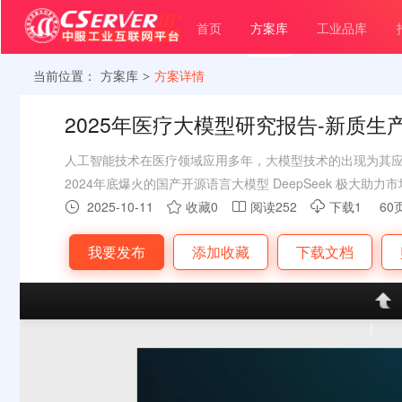
首页
方案库
工业品库
当前位置：
方案库
方案详情
>
2025年医疗大模型研究报告-新质
的赋能实践
人工智能技术在医疗领域应用多年，大模型技术的出现为其
2024年底爆火的国产开源语言大模型 DeepSeek 极大
切度也提到历史新高点。医疗领域已经出现数百个垂直大模
2025-10-11
收藏0
阅读252
下载1
60




市场优势出发自研专业大模型。产品虽众多，但是产品到商
我要发布
添加收藏
下载文档
大模型在医疗领域的渗透率、应用情况应用成果到底如何?