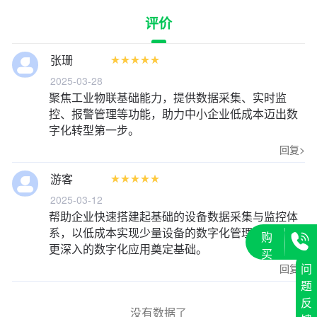
评价
张珊










2025-03-28
聚焦工业物联基础能力，提供数据采集、实时监
控、报警管理等功能，助力中小企业低成本迈出数
字化转型第一步。
回复>
游客










2025-03-12
帮助企业快速搭建起基础的设备数据采集与监控体
系，以低成本实现少量设备的数字化管理，为后续
购
更深入的数字化应用奠定基础。
买
问
回复>
会
题
员
反
没有数据了