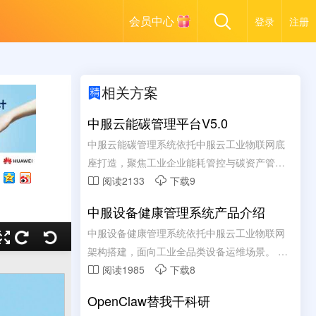
会员中心
登录
注册
相关方案

中服云能碳管理平台V5.0
中服云能碳管理系统依托中服云工业物联网底
座打造，聚焦工业企业能耗管控与碳资产管理
需求。 系统整合水、电、气、热等多类能源数
阅读2133
下载9


据，实现用能实时采集、集中监测、智能分
中服设备健康管理系统产品介绍
析。 依托数字化手段精准核算碳排放总量，助
中服设备健康管理系统依托中服云工业物联网
力企业摸清碳排底数、合规完成台账管理。 通
架构搭建，面向工业全品类设备运维场景。 融
过节能诊断、能耗优化策略推送，有效降低生
合实时数据采集、状态监测、故障诊断核心能
阅读1985
下载8


产能耗与运营成本。 全方位赋能企业绿色低碳
力，全天候掌握设备运行动态。 通过边缘计算
转型，筑牢安全生产与节能减排双重发展防
OpenClaw替我干科研
与 AI 算法分析设备隐患，实现从被动维修向预
线。