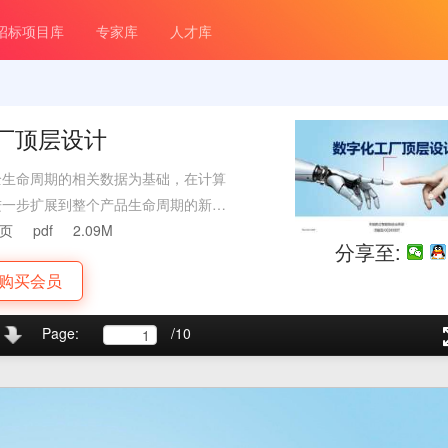
招标项目库
专家库
人才库
厂顶层设计
全生命周期的相关数据为基础，在计算
进一步扩展到整个产品生命周期的新型
合的产物，同时具有其鲜明的特征。它
0页
pdf
2.09M
分享至:
计和产品制造之间的桥梁。
购买会员