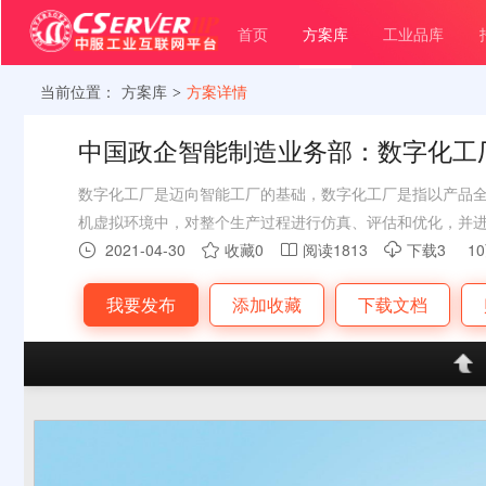
首页
方案库
工业品库
当前位置：
方案库
方案详情
>
中国政企智能制造业务部：数字化工
数字化工厂是迈向智能工厂的基础，数字化工厂是指以产品
机虚拟环境中，对整个生产过程进行仿真、评估和优化，并
生产组织方式。是现代数字制造技术与计算机仿真技术相结
2021-04-30
收藏0
阅读1813
下载3
1




的出现给基础制造业注入了新的活力，主要作为沟通产品设
我要发布
添加收藏
下载文档