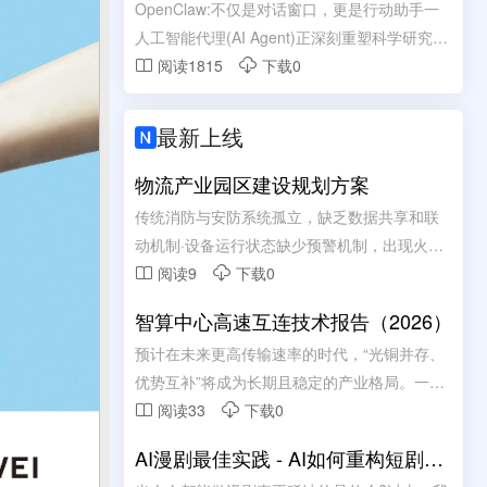
OpenClaw:不仅是对话窗口，更是行动助手一
测性维护升级。 有效降低设备故障率、减少停
人工智能代理(AI Agent)正深刻重塑科学研究基
机损失，简化线下运维管理流程。 助力工厂实
本范式，OpenClaw成为2026年开源AI代理平
阅读1815
下载0


现设备数字化管控，保障产线高效、稳定、安
台代表。
全运行。
最新上线

物流产业园区建设规划方案
传统消防与安防系统孤立，缺乏数据共享和联
动机制·设备运行状态缺少预警机制，出现火
警，才发现设备故障无法使用，错过最佳处理
阅读9
下载0


时机离线巡查数据无法实时同步，无法实现现
智算中心高速互连技术报告（2026）
场数据回传·设备巡检手工纸字抄录，维护记录
预计在未来更高传输速率的时代，“光铜并存、
无法有效追溯
优势互补”将成为长期且稳定的产业格局。一个
务实且高效的智算中心互连架构，应该是铜负
阅读33
下载0


责短距、光负责长距的混合模式:铜互连凭借其
AI漫剧最佳实践 - AI如何重构短剧内
在成本、功耗及散热上的综合优势，承接机柜