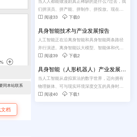
容生产链路
当人人都能做漫剧真正稀缺的是什么?过去，我
内及柜间近端的短距互连;光互连则依托其高带
们拼演员、拼产能、拼制作、拼投放。现在，
宽与低损耗传输特性，承担起跨机柜及远距离
当产能不在稀缺，真正的痛点是什么?
阅读33
下载0


通信的重任。二者并非简单的替代关系，而是
基于应用场景的深度协 同与互补。
具身智能技术与产业发展报告
人工智能正在沿离身智能和具身智能两条路径
并行演进。离身智能以大模型、智能体和代理
式软件系统为代表，重点提升数字空间的信息
阅读39
下载2


组织、内容生成和流程决策能力;具身智能进一
具身智能（人形机器人）产业发展蓝
步把模型能力延伸到物理世界，通过“AI大脑+物
皮书（2026年）
当人工智能从虚拟算法的数字世界，迈向拥有
理载体+环境交互”形成感知、认知、决策、执
要同本站联系
物理躯体、可与现实环境深度交互的具身时
行和学习闭环。离身智能决定数字生产力扩张
代，人形机器人作为具身智能最具代表性、最
阅读40
下载1


速度，具身智能决定人工智能能否真正进入制
具产业想象空间的核心载体，正成为驱动新质
造、物流、能源、公共服务和家庭服务等实体
载文档
生产力跃升、重塑全球高端制造格局、开启智
领域。
能社会新纪元的关键力量。