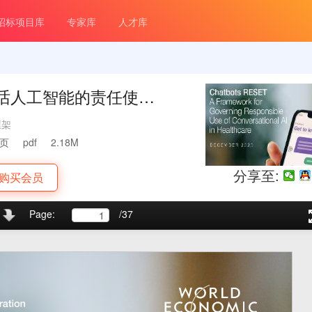
招标项目库
专家库
人才库
话人工智能的责任使用
框架
7页
pdf
2.18M
分享至:
购买会员