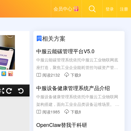
会员中心
登录
注册
相关方案

中服云能碳管理平台V5.0
中服云能碳管理系统依托中服云工业物联网底
座打造，聚焦工业企业能耗管控与碳资产管理
需求。 系统整合水、电、气、热等多类能源数
阅读2132
下载9


据，实现用能实时采集、集中监测、智能分
中服设备健康管理系统产品介绍
析。 依托数字化手段精准核算碳排放总量，助
中服设备健康管理系统依托中服云工业物联网
力企业摸清碳排底数、合规完成台账管理。 通
架构搭建，面向工业全品类设备运维场景。 融
过节能诊断、能耗优化策略推送，有效降低生
合实时数据采集、状态监测、故障诊断核心能
阅读1985
下载8


产能耗与运营成本。 全方位赋能企业绿色低碳
力，全天候掌握设备运行动态。 通过边缘计算
转型，筑牢安全生产与节能减排双重发展防
OpenClaw替我干科研
与 AI 算法分析设备隐患，实现从被动维修向预
线。