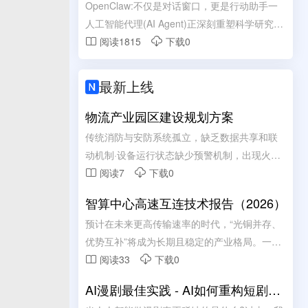
OpenClaw:不仅是对话窗口，更是行动助手一
测性维护升级。 有效降低设备故障率、减少停
人工智能代理(AI Agent)正深刻重塑科学研究基
机损失，简化线下运维管理流程。 助力工厂实
本范式，OpenClaw成为2026年开源AI代理平
阅读1815
下载0


现设备数字化管控，保障产线高效、稳定、安
台代表。
全运行。
最新上线

物流产业园区建设规划方案
传统消防与安防系统孤立，缺乏数据共享和联
动机制·设备运行状态缺少预警机制，出现火
警，才发现设备故障无法使用，错过最佳处理
阅读7
下载0


时机离线巡查数据无法实时同步，无法实现现
智算中心高速互连技术报告（2026）
场数据回传·设备巡检手工纸字抄录，维护记录
预计在未来更高传输速率的时代，“光铜并存、
无法有效追溯
优势互补”将成为长期且稳定的产业格局。一个
务实且高效的智算中心互连架构，应该是铜负
阅读33
下载0


责短距、光负责长距的混合模式:铜互连凭借其
AI漫剧最佳实践 - AI如何重构短剧内
在成本、功耗及散热上的综合优势，承接机柜