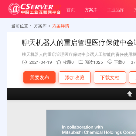
首页
方案库
工业品库
当前位置：
方案库
方案详情
>
聊天机器人的重启管理医疗保健中会
框架
聊天机器人的重启管理医疗保健中会话人工智能的责任使用
2021-04-19
收藏0
阅读1025
下载0
3




我要发布
添加收藏
下载文档