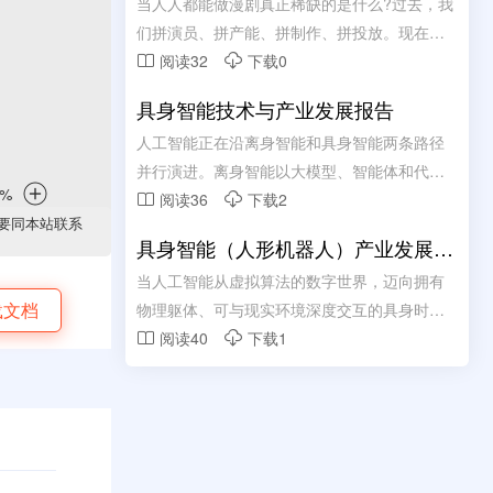
容生产链路
当人人都能做漫剧真正稀缺的是什么?过去，我
内及柜间近端的短距互连;光互连则依托其高带
们拼演员、拼产能、拼制作、拼投放。现在，
宽与低损耗传输特性，承担起跨机柜及远距离
当产能不在稀缺，真正的痛点是什么?
阅读32
下载0


通信的重任。二者并非简单的替代关系，而是
基于应用场景的深度协 同与互补。
具身智能技术与产业发展报告
人工智能正在沿离身智能和具身智能两条路径
并行演进。离身智能以大模型、智能体和代理
式软件系统为代表，重点提升数字空间的信息
阅读36
下载2


要同本站联系
组织、内容生成和流程决策能力;具身智能进一
具身智能（人形机器人）产业发展蓝
步把模型能力延伸到物理世界，通过“AI大脑+物
皮书（2026年）
当人工智能从虚拟算法的数字世界，迈向拥有
理载体+环境交互”形成感知、认知、决策、执
载文档
物理躯体、可与现实环境深度交互的具身时
行和学习闭环。离身智能决定数字生产力扩张
代，人形机器人作为具身智能最具代表性、最
阅读40
下载1


速度，具身智能决定人工智能能否真正进入制
具产业想象空间的核心载体，正成为驱动新质
造、物流、能源、公共服务和家庭服务等实体
生产力跃升、重塑全球高端制造格局、开启智
领域。
能社会新纪元的关键力量。